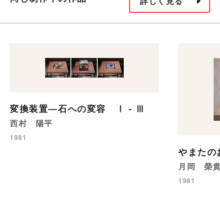
詳しく見る
変換装置—石への変容 Ⅰ - Ⅲ
西村 陽平
1981
やまたの
月岡 榮
1981