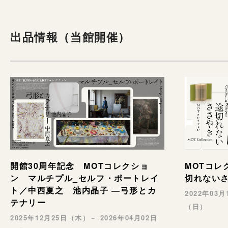
出品情報（当館開催）
開館30周年記念 MOTコレクショ
MOTコレ
ン マルチプル_セルフ・ポートレイ
切れない
ト／中西夏之 池内晶子 —弓形とカ
2022年03
テナリー
（日）
2025年12月25日（木）－ 2026年04月02日