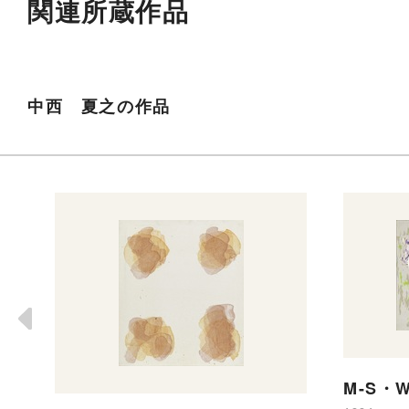
関連所蔵作品
中西 夏之の作品
M-S・W 