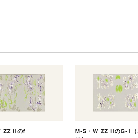
ZZ IIのf
M-S・W ZZ IIのG-1（