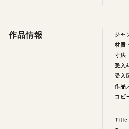
作品情報
ジャ
材質
寸法
受入
受入
作品
コピ
Title