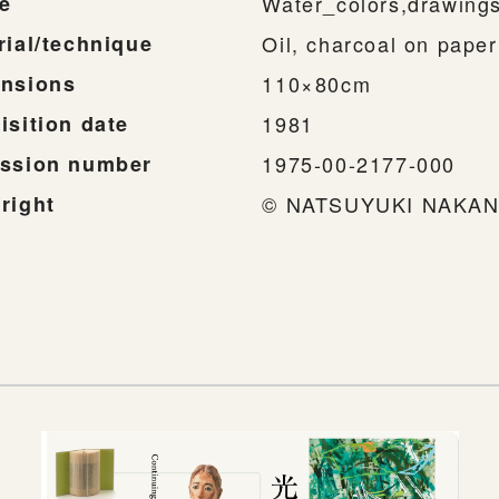
e
Water_colors,drawing
rial/technique
Oil, charcoal on paper
nsions
110×80cm
isition date
1981
ssion number
1975-00-2177-000
right
© NATSUYUKI NAKAN