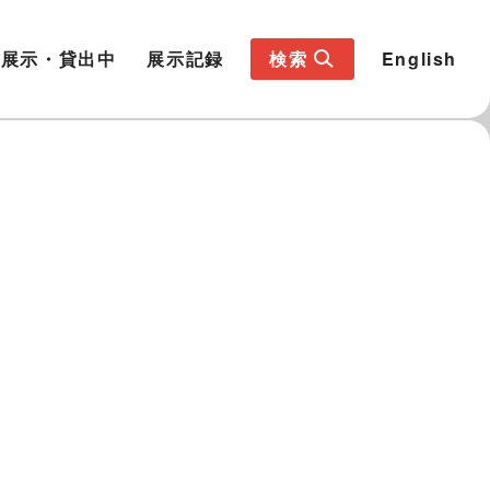
展示・貸出中
展示記録
検索
English