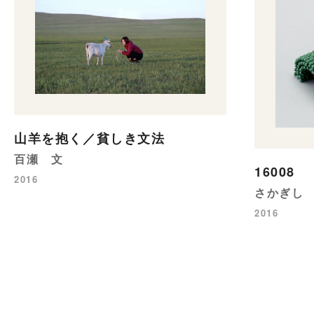
山羊を抱く／貧しき文法
百瀬 文
16008
2016
さかぎし
2016