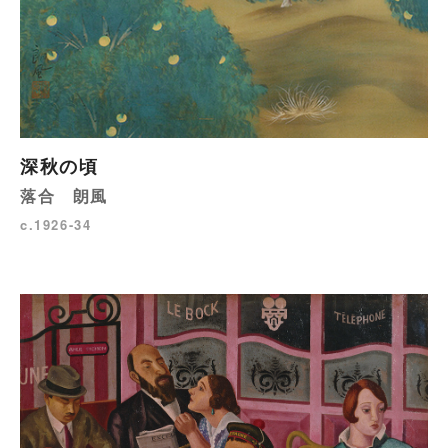
深秋の頃
落合 朗風
c.1926-34