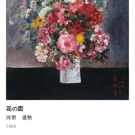
花の図
河野 通勢
1926