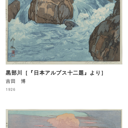
黒部川［『日本アルプス十二題』より］
吉田 博
1926