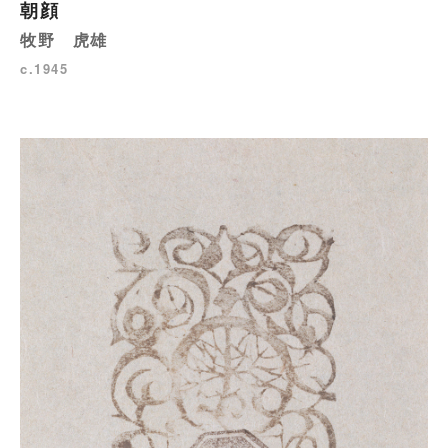
朝顔
牧野 虎雄
c.1945