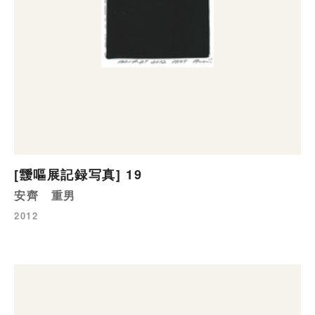
[靉嘔展記録写真] 19
安齊 重男
2012