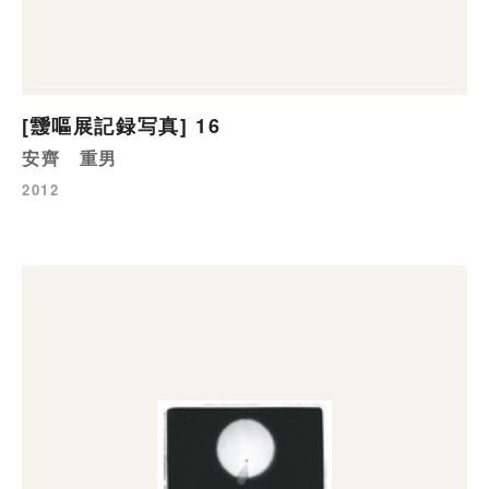
[靉嘔展記録写真] 16
安齊 重男
2012