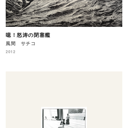
噫！怒涛の閉塞艦
風間 サチコ
2012