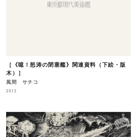
［《噫！怒涛の閉塞艦》関連資料（下絵・版
木）］
風間 サチコ
2012