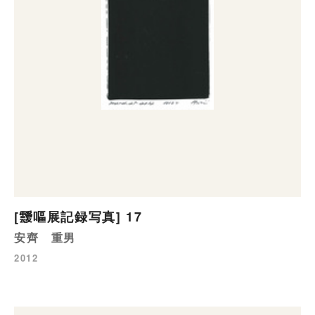
[靉嘔展記録写真] 17
安齊 重男
2012