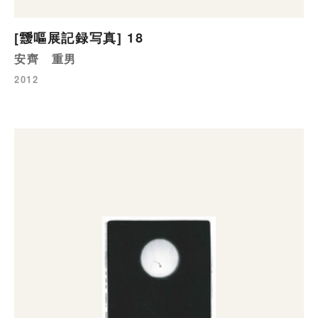
[靉嘔展記録写真] 18
安齊 重男
2012