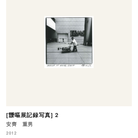
[靉嘔展記録写真] 2
安齊 重男
2012