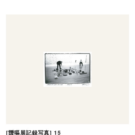
[靉嘔展記録写真] 15