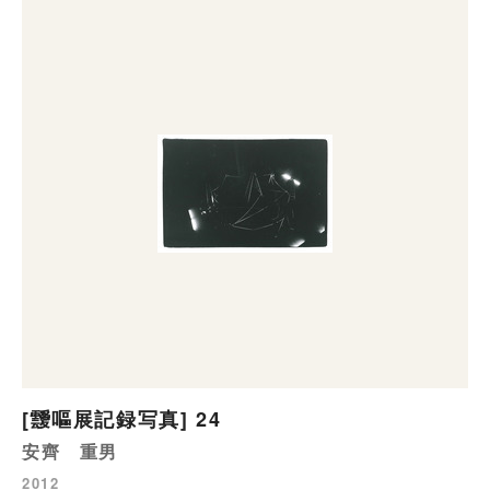
[靉嘔展記録写真] 24
安齊 重男
2012