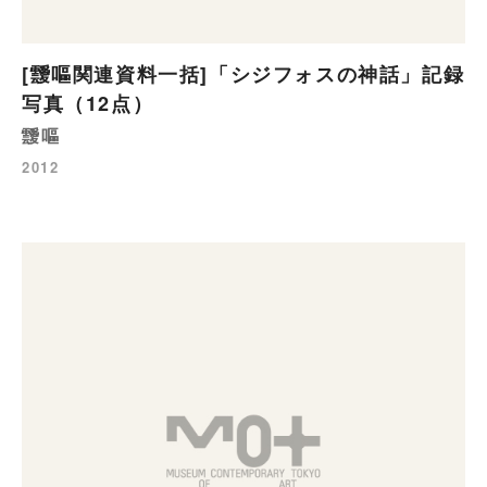
[靉嘔関連資料一括]「シジフォスの神話」記録
写真（12点）
靉嘔
2012