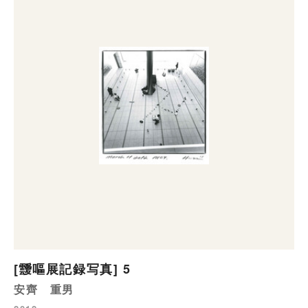
[靉嘔展記録写真] 5
安齊 重男