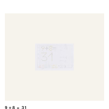
9＋8 = 31