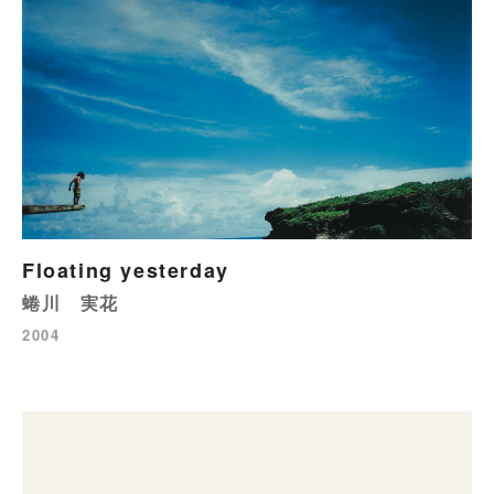
Floating yesterday
蜷川 実花
2004