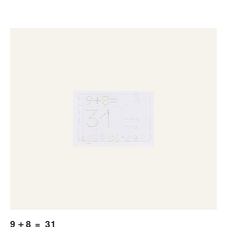
9＋8 = 31