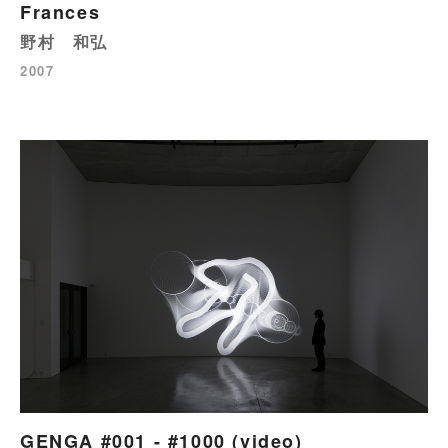
Frances
野村 和弘
2007
GENGA #001 - #1000 (video)