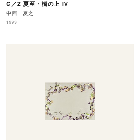
G／Z 夏至・橋の上 IV
中西 夏之
1993