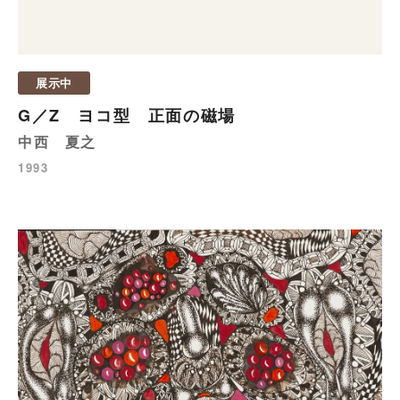
展示中
G／Z ヨコ型 正面の磁場
中西 夏之
1993