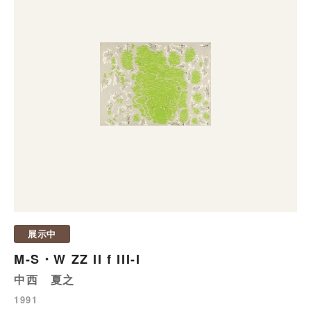
展示中
M-S・W ZZ II f III-I
中西 夏之
1991