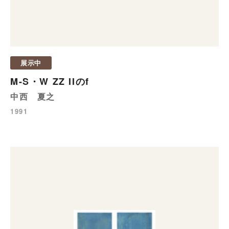
展示中
M-S・W ZZ IIのf
中西 夏之
1991