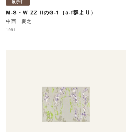
展示中
M-S・W ZZ IIのG-1（a-f群より）
中西 夏之
1991