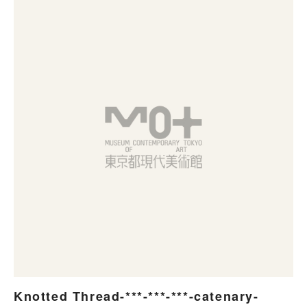
Knotted Thread-***-***-***-catenary-