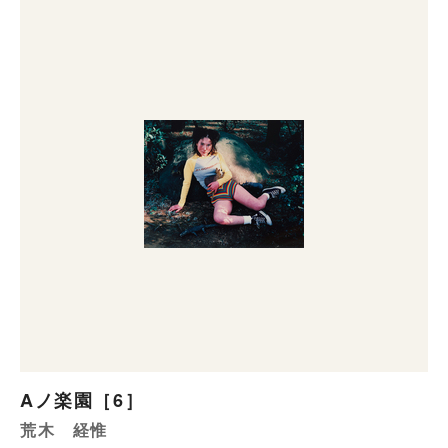
Aノ楽園［6］
荒木 経惟