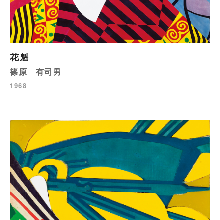
花魁
篠原 有司男
1968