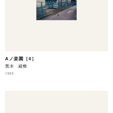
Aノ楽園［4］
荒木 経惟
1999