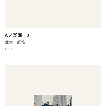
Aノ楽園［3］
荒木 経惟
1999