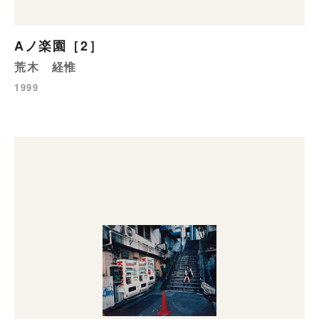
Aノ楽園［2］
荒木 経惟
1999