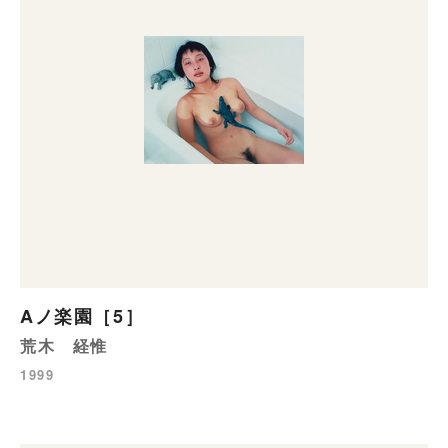
Aノ楽園［5］
荒木 経惟
1999