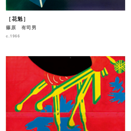
［花魁］
篠原 有司男
c.1966