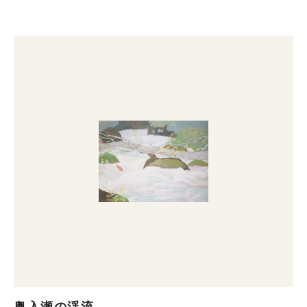
奥入瀬の渓流