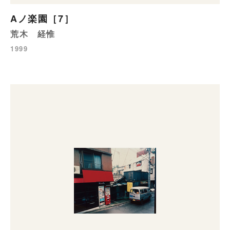
Aノ楽園［7］
荒木 経惟
1999