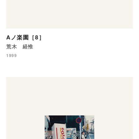
Aノ楽園［8］
荒木 経惟
1999