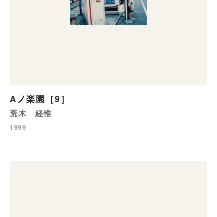
Aノ楽園［9］
荒木 経惟
1999