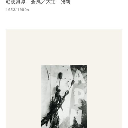
勅使河原 蒼風／大辻 清司
1953/1980s