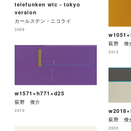
telefunken wtc - tokyo
version
カールステン・ニコライ
2009
w1051×
荻野 僚
2013
w1571×h771×d25
荻野 僚介
w2018×
2010
荻野 僚
2000