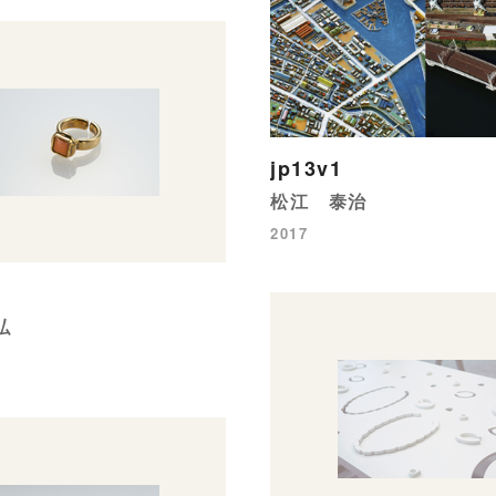
jp13v1
松江 泰治
2017
弘