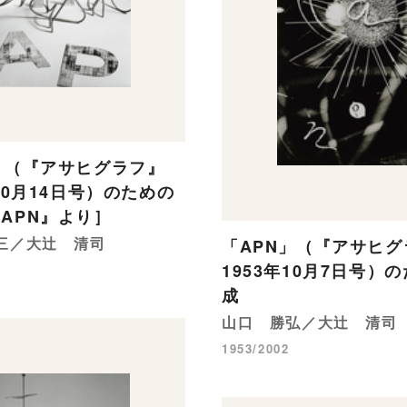
」（『アサヒグラフ』
年10月14日号）のための
APN』より］
三／大辻 清司
「APN」（『アサヒグ
1953年10月7日号）
成
山口 勝弘／大辻 清司
1953/2002