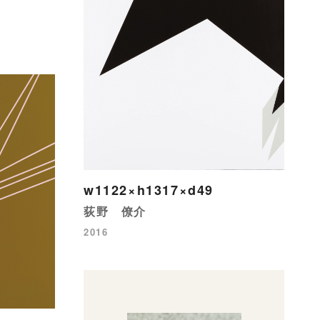
w1122×h1317×d49
荻野 僚介
2016