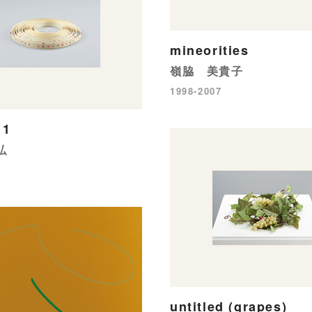
mineorities
嶺脇 美貴子
1998-2007
 1
弘
untitled (grapes)