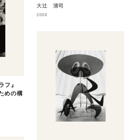
大辻 清司
2008
ラフ』
のための構