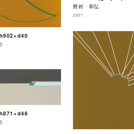
野村 和弘
2007
h902×d40
介
h871×d48
介