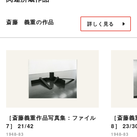
斎藤 義重の作品
詳しく見る
［斎藤義重作品写真集：ファイル
［斎藤義
7］ 21/42
8］ 23/3
1948-83
1948-83