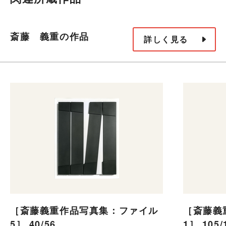
斎藤 義重の作品
詳しく見る
［斎藤義重作品写真集：ファイル
［斎藤義
5］ 40/56
1］ 105/