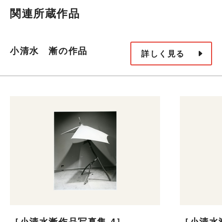
関連所蔵作品
小清水 漸の作品
詳しく見る
［小清水漸作品写真集 4］
［小清水