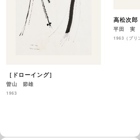
高松次郎
平田 実
1963（プリ
［ドローイング］
曽山 節雄
1963