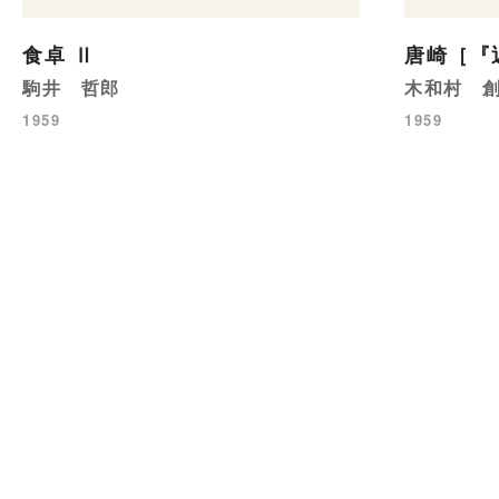
食卓 Ⅱ
唐崎［『
駒井 哲郎
木和村 
1959
1959