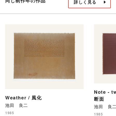
同じ制作年の作品
詳しく見る
Note - t
Weather / 風化
断面
池田 良二
池田 良
1985
1985