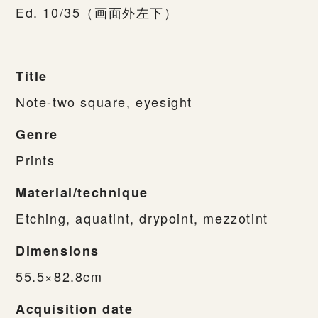
Ed. 10/35（画面外左下）
Title
Note-two square, eyesight
Genre
Prints
Material/technique
Etching, aquatint, drypoint, mezzotint
Dimensions
55.5×82.8cm
Acquisition date