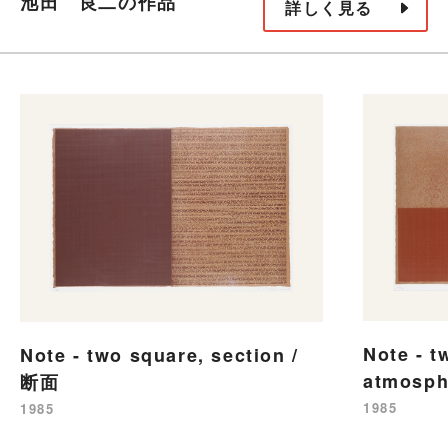
池田 良二の作品
詳しく見る
Note - t
Note - two square, section /
atmosph
断面
1985
1985