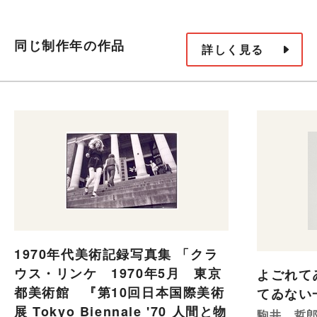
同じ制作年の作品
詳しく見る
1970年代美術記録写真集 「クラ
ウス・リンケ 1970年5月 東京
よごれて
都美術館 『第10回日本国際美術
てゐない
展 Tokyo Biennale '70 人間と物
駒井 哲