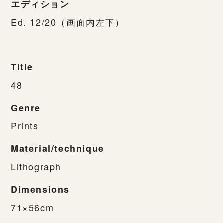
エディション
Ed. 12/20（画面内左下）
Title
48
Genre
Prints
Material/technique
Lithograph
Dimensions
71×56cm