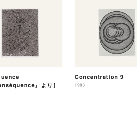
quence
Concentration 9
onséquence』より］
1983