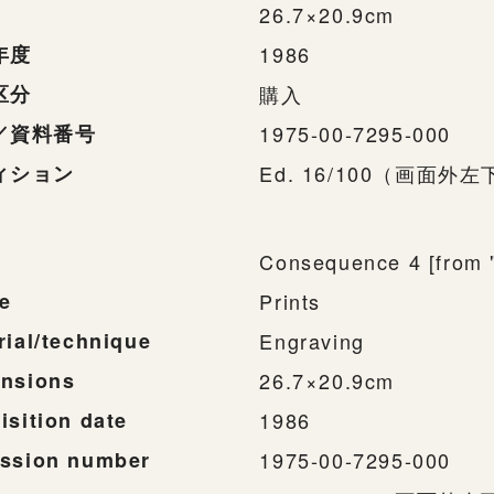
26.7×20.9cm
年度
1986
区分
購入
／資料番号
1975-00-7295-000
ィション
Ed. 16/100（画面外左
Consequence 4 [from 
e
Prints
rial/technique
Engraving
nsions
26.7×20.9cm
isition date
1986
ssion number
1975-00-7295-000