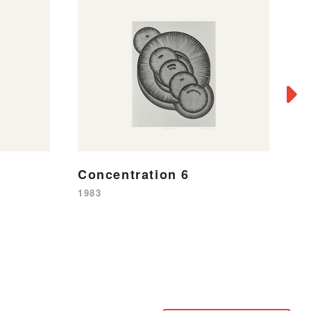
Concentration 6
C
3
1983
19