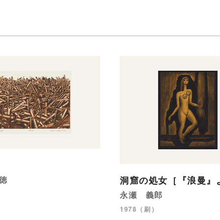
徳
洞窟の処女［『浪曼』
永瀬 義郎
1978（刷）