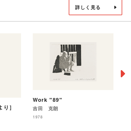
詳しく見る
L
Work "89"
一
より］
吉田 克朗
19
1978