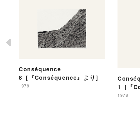
Conséquence
8［『Conséquence』より］
Consé
1979
1［『C
1978