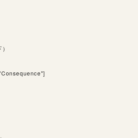
下）
"Consequence"]