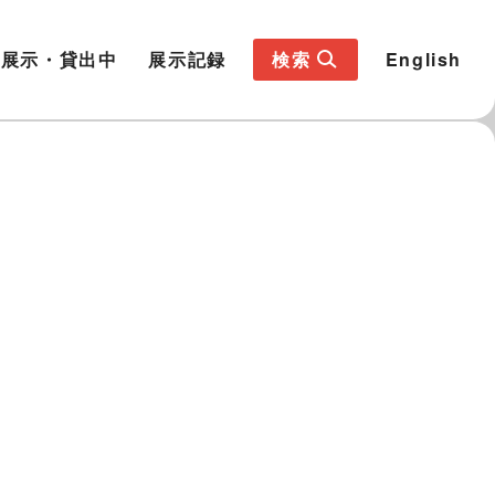
展示・貸出中
展示記録
検索
English