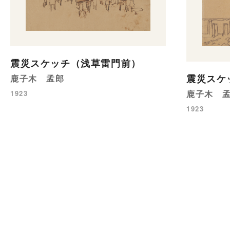
震災スケッチ（浅草雷門前）
震災スケ
鹿子木 孟郎
鹿子木 
1923
1923