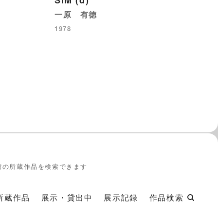
SIM (d)
原
一原 有徳
］
19
1978
館の所蔵作品を検索できます
所蔵作品
展示・貸出中
展示記録
作品検索