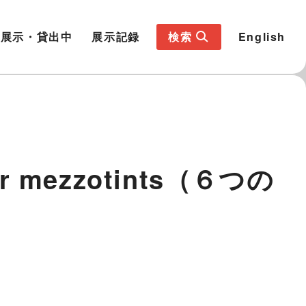
展示・貸出中
展示記録
検索
English
or mezzotints（６つの