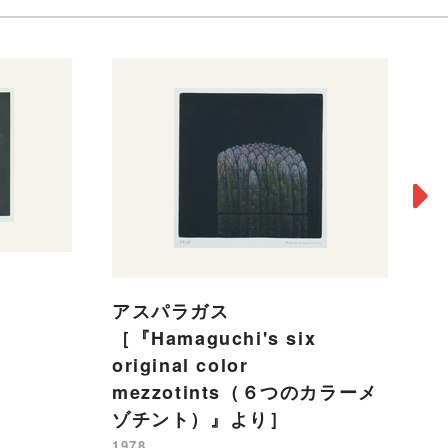
９
19
アスパラガス
［『Hamaguchi's six
original color
mezzotints（６つのカラーメ
ゾチント）』より］
1978