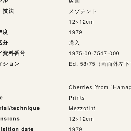
ンル
版画
・技法
メゾチント
12×12cm
年度
1979
区分
購入
／資料番号
1975-00-7547-000
ィション
Ed. 58/75（画面外左
Cherries [from "Hamagu
e
Prints
rial/technique
Mezzotint
nsions
12×12cm
isition date
1979