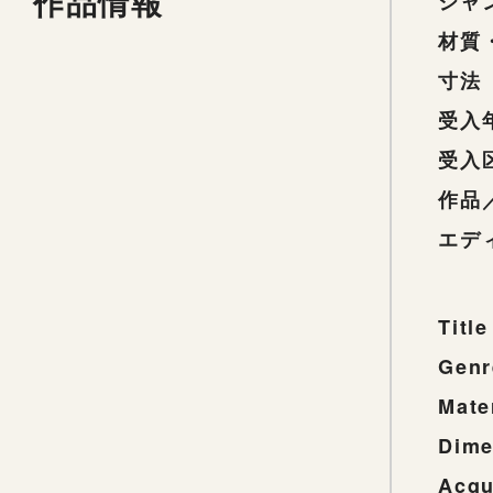
作品情報
ジャ
材質
寸法
受入
受入
作品
エデ
Title
Genr
Mate
Dime
Acqu