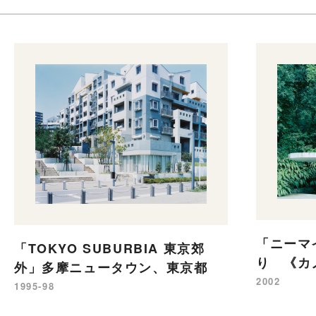
「ニーマ
「TOKYO SUBURBIA 東京郊
り 《カ
外」多摩ニュータウン、東京都
2002
1995-98