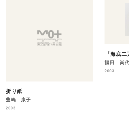
『海底二
福田 尚
2003
折り紙
豊嶋 康子
2003