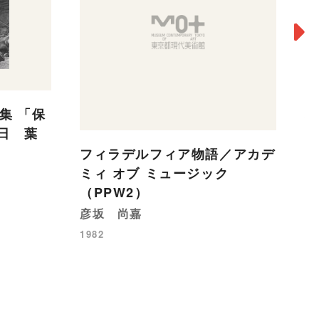
見
集 「保
3日 葉
浜
フィラデルフィア物語／アカデ
19
ミィ オブ ミュージック
（PPW2）
彦坂 尚嘉
1982