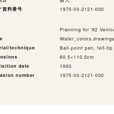
／資料番号
1975-00-2121-000
Planning for '82 Veni
e
Water_colors,drawing
rial/technique
Ball-point pen, felt-ti
nsions
80.5×110.5cm
isition date
1983
ssion number
1975-00-2121-000