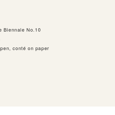
ce Biennale No.10
s
p pen, conté on paper