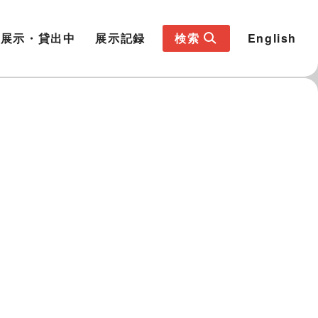
展示・貸出中
展示記録
検索
English