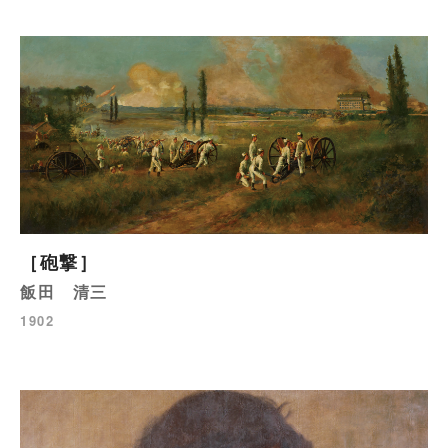
［砲撃］
飯田 清三
1902