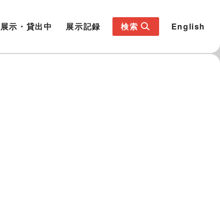
展示・貸出中
展示記録
検索
English