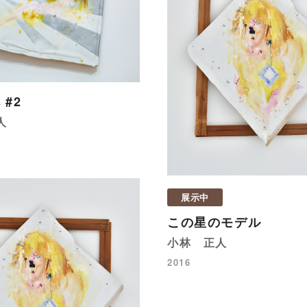
 #2
人
展示中
この星のモデル
小林 正人
2016