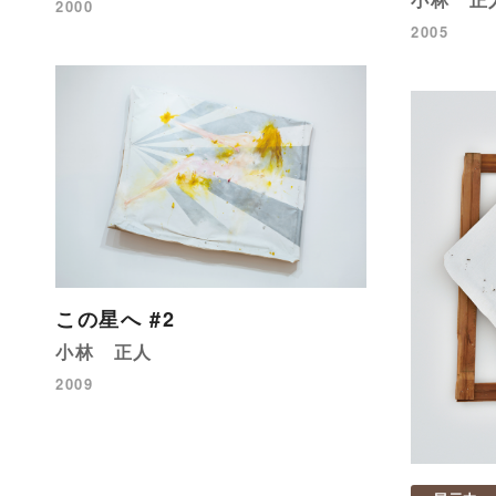
2000
2005
この星へ #2
小林 正人
2009