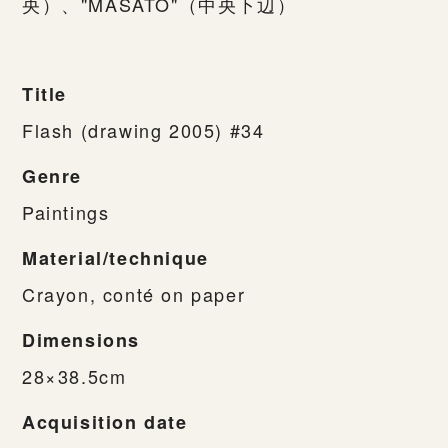
央）、"MASATO"（中央下辺）
Title
Flash (drawing 2005) #34
Genre
Paintings
Material/technique
Crayon, conté on paper
Dimensions
28×38.5cm
Acquisition date