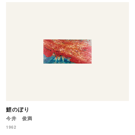
鯉のぼり
今井 俊満
1962