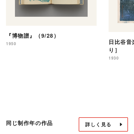
『博物譜』（9/28）
日比谷音
1950
り］
1930
同じ制作年の作品
詳しく見る