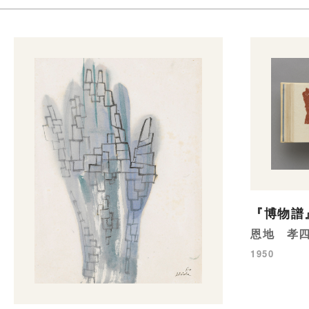
『博物譜』
恩地 孝
1950