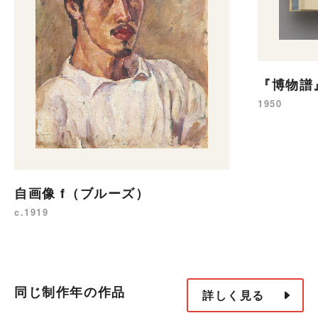
『博物譜』
1950
自画像 f（ブルーズ）
c.1919
同じ制作年の作品
詳しく見る