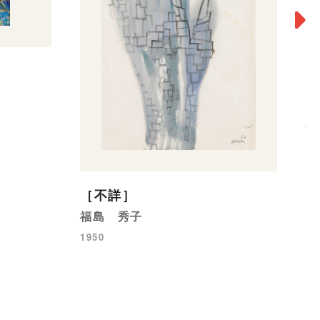
K
駒
19
［不詳］
福島 秀子
1950