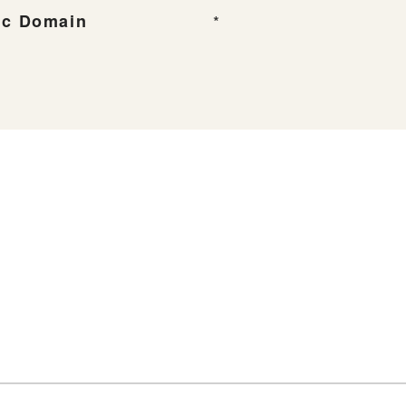
ic Domain
*