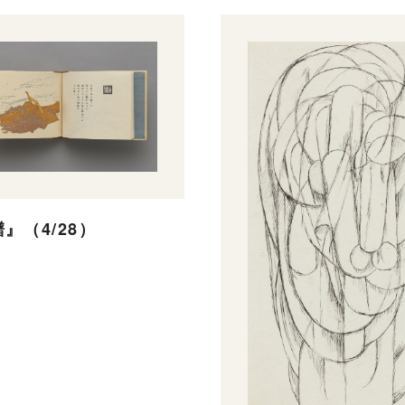
』（4/28）