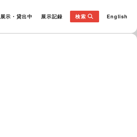
展示・貸出中
展示記録
検索
English