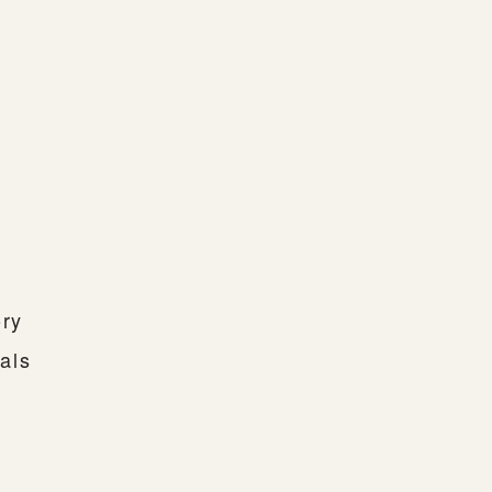
ory
als