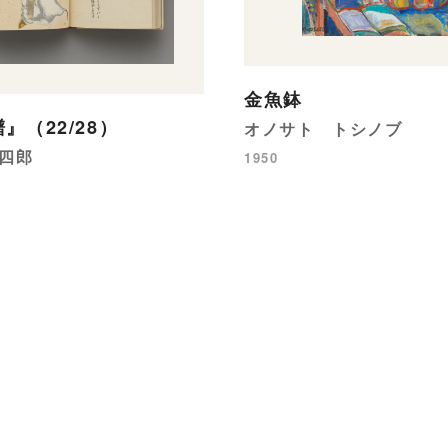
金魚鉢
』（22/28）
オノサト トシノブ
四郎
1950