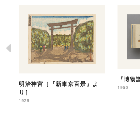
『博物譜
明治神宮［『新東京百景』よ
1950
り］
1929