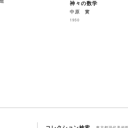
造
神々の数学
中原 實
1950
コレクション検索
東京都現代美術