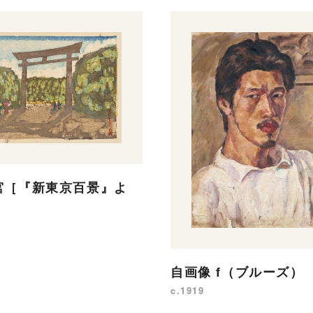
宮［『新東京百景』よ
自画像 f（ブルーズ）
c.1919