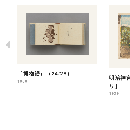
『博物譜』（24/28）
明治神
1950
り］
1929