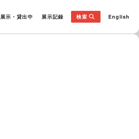
展示・貸出中
展示記録
検索
English