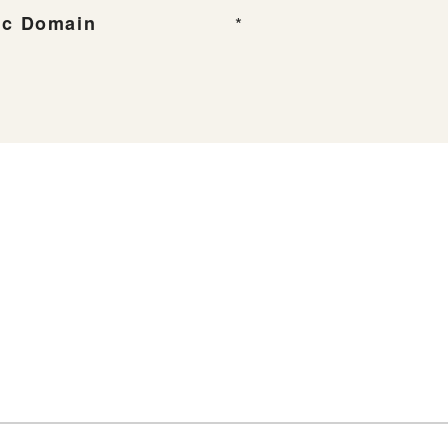
ic Domain
*