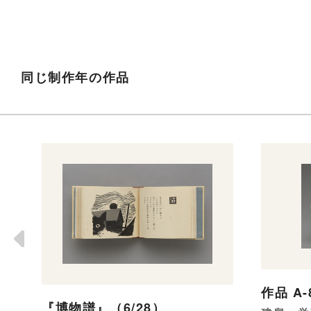
同じ制作年の作品
作品 A-
『博物譜』（6/28）