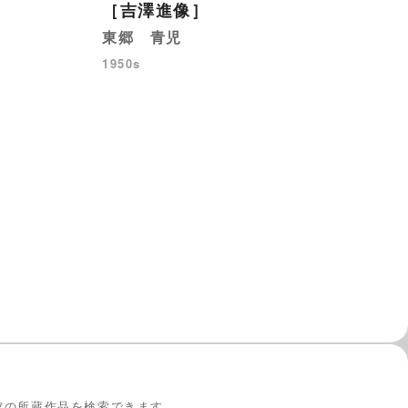
［吉澤進像］
木
東郷 青児
19
1950s
館の所蔵作品を検索できます