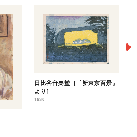
日比谷音楽堂［『新東京百景』
英
より］
景
1930
19