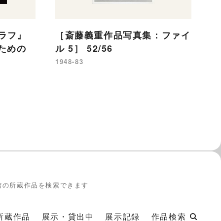
［
ル
ラフ』
［斎藤義重作品写真集：ファイ
19
のための
ル 5］ 52/56
1948-83
館の所蔵作品を検索できます
所蔵作品
展示・貸出中
展示記録
作品検索