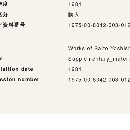
年度
1984
区分
購入
／資料番号
1975-00-8042-003-01
Works of Saito Yoshis
e
Supplementary_materi
isition date
1984
ssion number
1975-00-8042-003-01