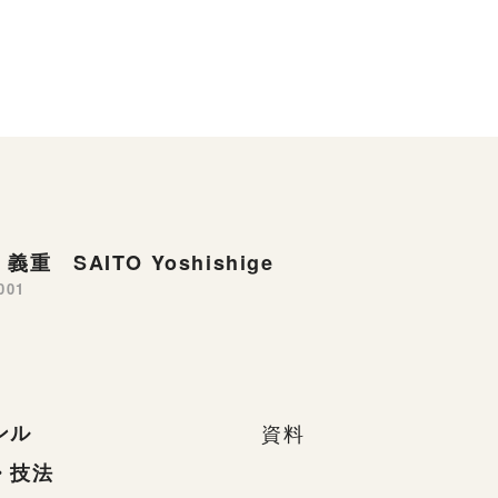
義重 SAITO Yoshishige
001
ンル
資料
・技法