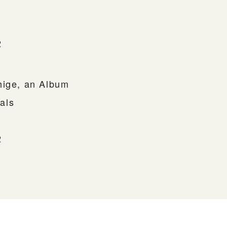
2
hige, an Album
als
2