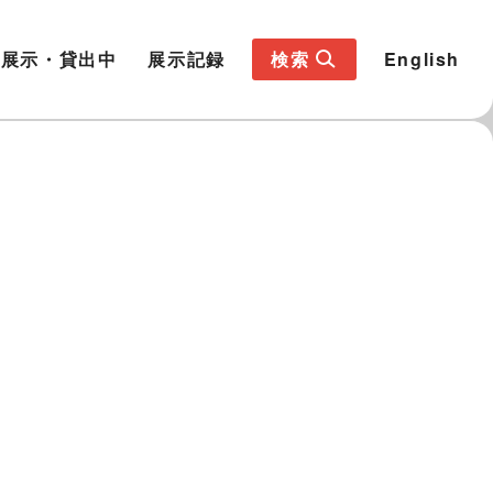
展示・貸出中
展示記録
検索
English