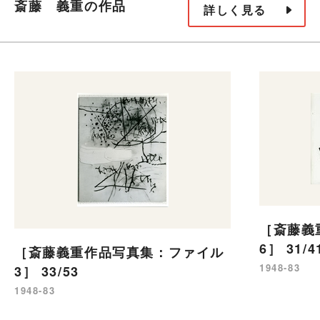
斎藤 義重の作品
詳しく見る
［斎藤義
6］ 31/4
［斎藤義重作品写真集：ファイル
1948-83
3］ 33/53
1948-83