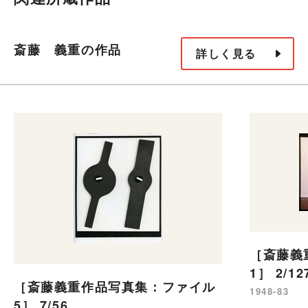
斎藤 義重の作品
詳しく見る
［斎藤義
1］ 2/12
［斎藤義重作品写真集：ファイル
1948-83
5］ 7/56