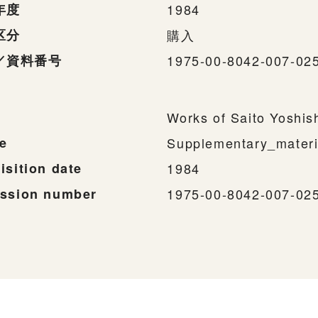
年度
1984
区分
購入
／資料番号
1975-00-8042-007-02
Works of Saito Yoshis
e
Supplementary_materi
isition date
1984
ssion number
1975-00-8042-007-02