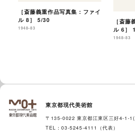
［斎藤義重作品写真集：ファイ
ル 8］ 5/30
［斎藤
1948-83
ル 6］ 1
1948-83
東京都現代美術館
〒135-0022 東京都江東区三好4-1-
TEL：03-5245-4111（代表）