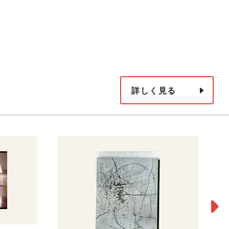
詳しく見る