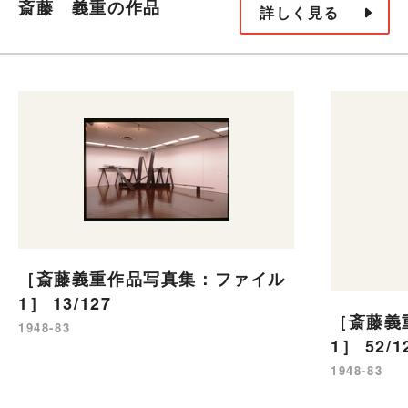
斎藤 義重の作品
詳しく見る
［斎藤義重作品写真集：ファイル
1］ 13/127
［斎藤義
1948-83
1］ 52/1
1948-83