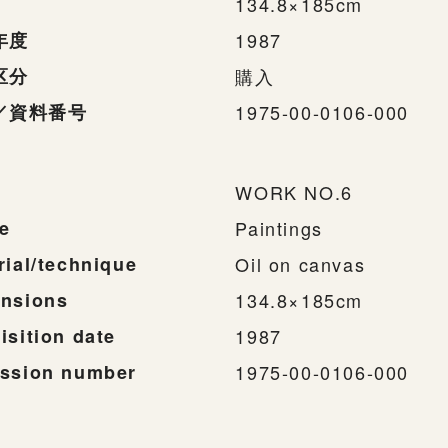
134.8×185cm
年度
1987
区分
購入
／資料番号
1975-00-0106-000
WORK NO.6
e
Paintings
rial/technique
Oil on canvas
nsions
134.8×185cm
isition date
1987
ssion number
1975-00-0106-000