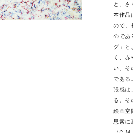
と、さ
本作品
ので、
のであ
グ」と
く、赤
い、そ
である
張感は
る。そ
絵画空
思索に
（C.M