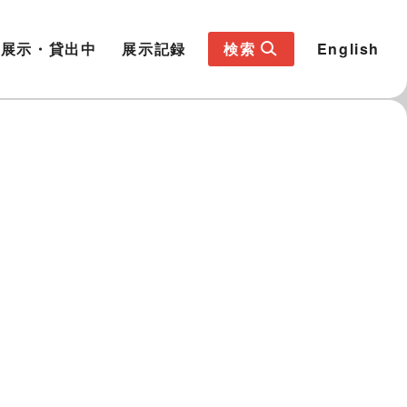
展示・貸出中
展示記録
検索
English