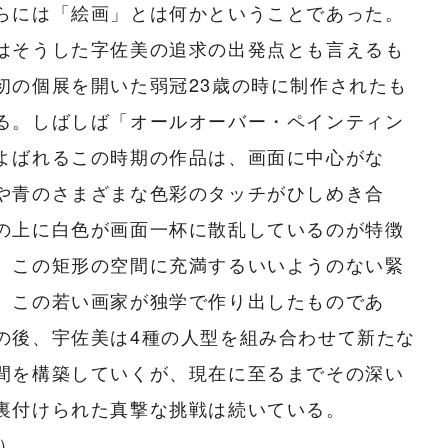
らには「絵画」とは何かということであった。
はそうした字佐美の追求の出発点とも言えるも
初の個展を開いた弱冠23歳の時に制作されたも
る。しばしば「オールオーバー・ペインティン
よばれるこの時期の作品は、画面に中心がな
や青のさまざまな色彩のタッチがひしめき合
の上に白色が画面一杯に散乱しているのが特徴
。この矩形の空間に充満するいいようのない緊
、この若い画家が独学で作り出したものであ
の後、宇佐美は4種の人型を組み合わせて新たな
間を構築していくが、現在に至るまでその深い
裏付けられた真撃な挑戦は続いている。
.）