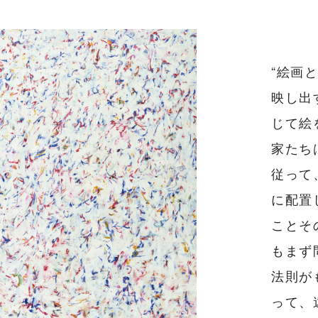
“絵画
映し出
じて絵
家たち
従って
に配置
ことそ
もまず
法則が
って、