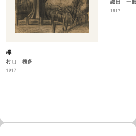
織田 一
1917
欅
村山 槐多
1917