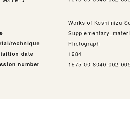
Works of Koshimizu S
e
Supplementary_materi
rial/technique
Photograph
isition date
1984
ssion number
1975-00-8040-002-00