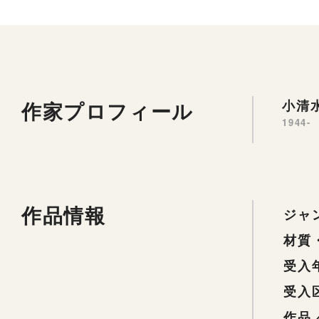
作家プロフィール
小清水
1944-
作品情報
ジャ
材質
受入
受入
作品