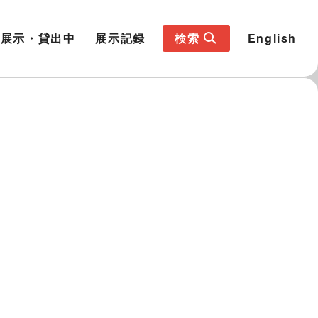
展示・貸出中
展示記録
検索
English