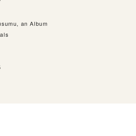
usumu, an Album
als
5