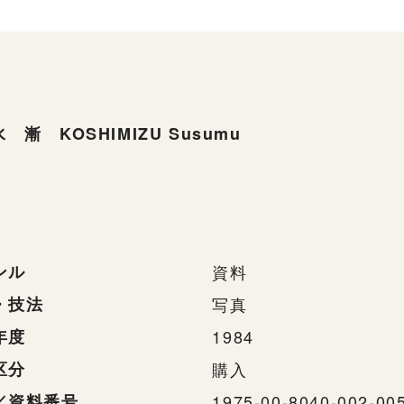
 漸 KOSHIMIZU Susumu
ンル
資料
・技法
写真
年度
1984
区分
購入
／資料番号
1975-00-8040-002-00