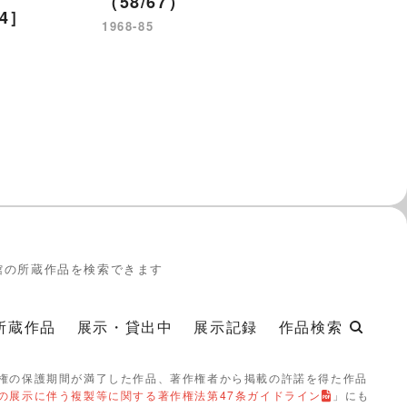
（
（58/67）
4］
19
1968-85
館の所蔵作品を検索できます
所蔵作品
展示・貸出中
展示記録
作品検索
権の保護期間が満了した作品、著作権者から掲載の許諾を得た作品
の展示に伴う複製等に関する著作権法第47条ガイドライン
」にも