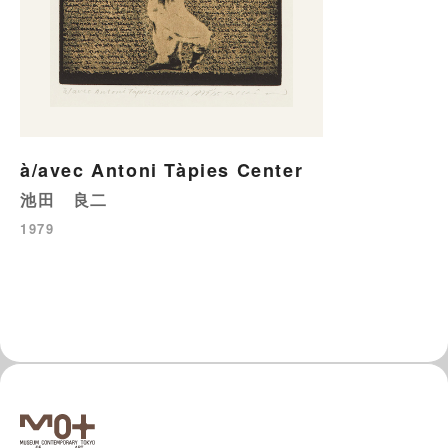
à/avec Antoni Tàpies Center
池田 良二
1979