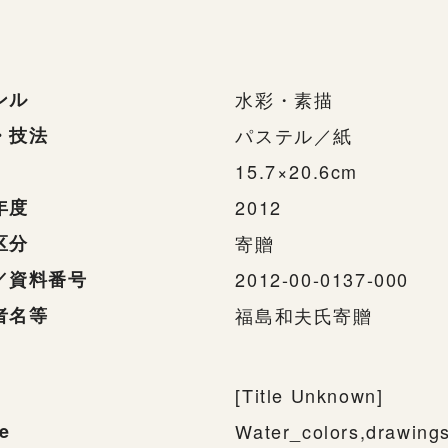
ンル
水彩・素描
・技法
パステル／紙
15.7×20.6cm
年度
2012
区分
寄贈
／資料番号
2012-00-0137-000
者名等
福島和夫氏寄贈
[Title Unknown]
e
Water_colors,drawing