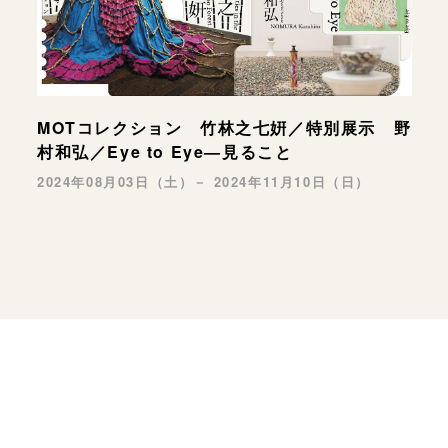
MOTコレクション 竹林之七姸／特別展示 野
村和弘／Eye to Eye—見ること
2024年08月03日（土）－ 2024年11月10日（日）