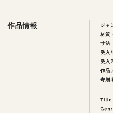
作品情報
ジャ
材質
寸法
受入
受入
作品
寄贈
Title
Genr