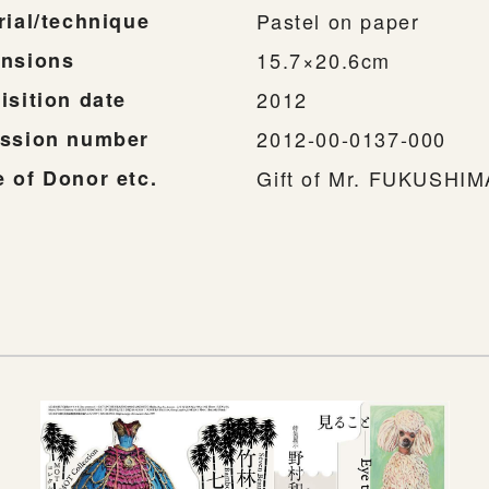
rial/technique
Pastel on paper
nsions
15.7×20.6cm
isition date
2012
ssion number
2012-00-0137-000
 of Donor etc.
Gift of Mr. FUKUSHI