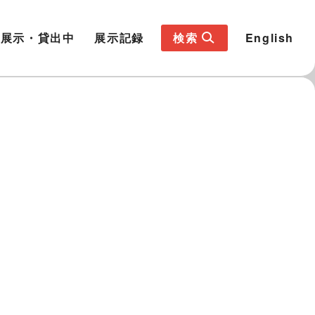
展示・貸出中
展示記録
検索
English