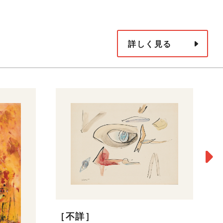
詳しく見る
［
［不詳］