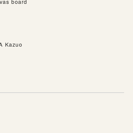
nvas board
MA Kazuo