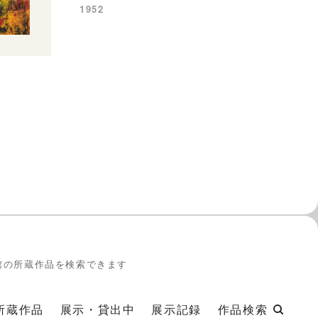
n.
1952
館の所蔵作品を検索できます
所蔵作品
展示・貸出中
展示記録
作品検索