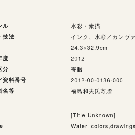
ンル
水彩・素描
・技法
インク、水彩／カンヴ
24.3×32.9cm
年度
2012
区分
寄贈
／資料番号
2012-00-0136-000
者名等
福島和夫氏寄贈
[Title Unknown]
e
Water_colors,drawing