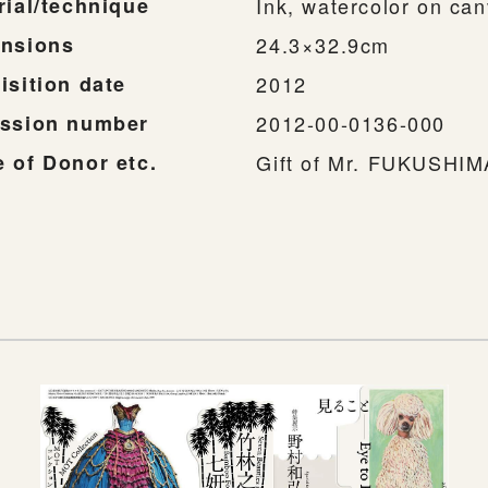
rial/technique
Ink, watercolor on ca
nsions
24.3×32.9cm
isition date
2012
ssion number
2012-00-0136-000
 of Donor etc.
Gift of Mr. FUKUSHI