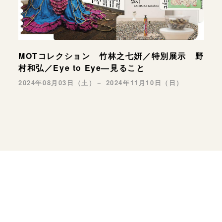
MOTコレクション 竹林之七姸／特別展示 野
村和弘／Eye to Eye—見ること
2024年08月03日（土）－ 2024年11月10日（日）