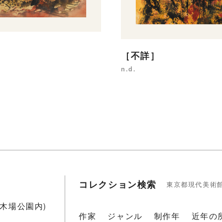
］
［不詳］
n.d.
コレクション検索
東京都現代美術
1(木場公園内)
作家
ジャンル
制作年
近年の