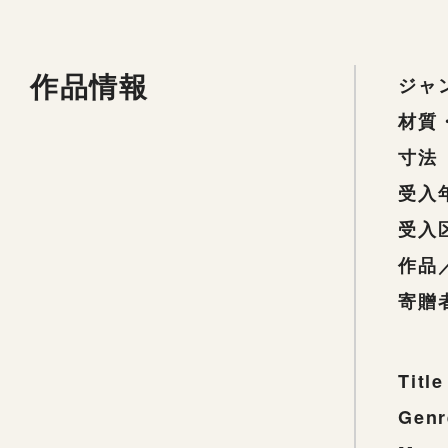
作品情報
ジャ
材質
寸法
受入
受入
作品
寄贈
Title
Genr