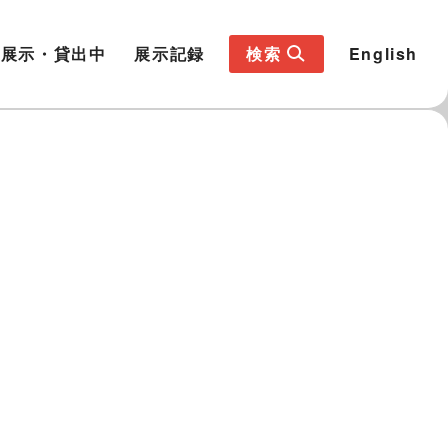
展示・貸出中
展示記録
検索
English