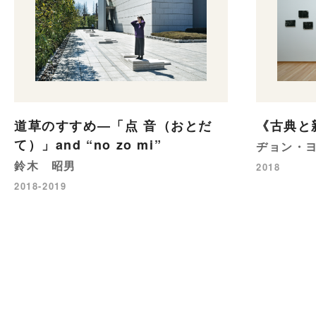
道草のすすめ―「点 音（おとだ
《古典と
て）」and “no zo mi”
ヂョン・
鈴木 昭男
2018
2018-2019