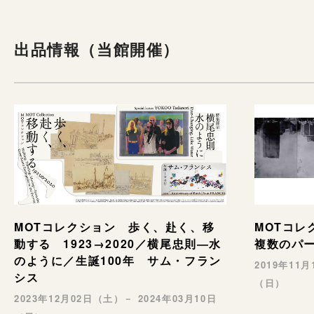
出品情報（当館開催）
MOTコレクション 歩く、赴く、移
MOTコ
動する 1923→2020／横尾忠則―水
複数のパ
のように／生誕100年 サム・フラン
2019年11
シス
（日）
2023年12月02日（土）－ 2024年03月10日