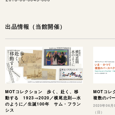
出品情報（当館開催）
MOTコレクション 歩く、赴く、移
MOTコ
動する 1923→2020／横尾忠則―水
複数のパ
のように／生誕100年 サム・フラン
2020年06
シス
（日）