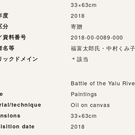
33×63cm
年度
2018
区分
寄贈
／資料番号
2018-00-0089-000
者名等
福富太郎氏・中村くみ
リックドメイン
＊該当
Battle of the Yalu Rive
e
Paintings
rial/technique
Oil on canvas
nsions
33×63cm
isition date
2018