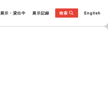
展示・貸出中
展示記録
検索
English